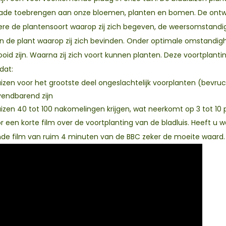
de toebrengen aan onze bloemen, planten en bomen. De ontwikkel
re de plantensoort waarop zij zich begeven, de weersomstandi
an de plant waarop zij zich bevinden. Onder optimale omstandigh
oid zijn. Waarna zij zich voort kunnen planten. Deze voortplanti
dat:
uizen voor het grootste deel ongeslachtelijk voorplanten (bevruch
vendbarend zijn
uizen 40 tot 100 nakomelingen krijgen, wat neerkomt op 3 tot 10 
 een korte film over de voortplanting van de bladluis. Heeft u 
de film van ruim 4 minuten van de BBC zeker de moeite waard.