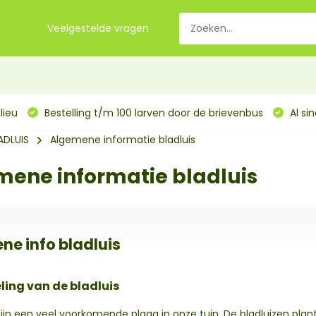
Veelgestelde vragen
lieu
Bestelling t/m 100 larven door de brievenbus
Al si
ADLUIS
Algemene informatie bladluis
ene informatie bladluis
ne info bladluis
ling van de bladluis
zijn een veel voorkomende plaag in onze tuin. De bladluizen plan