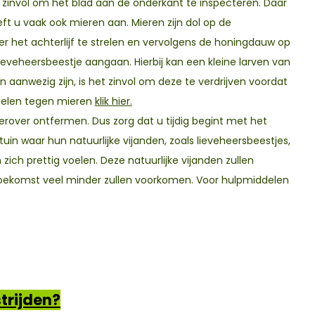
invol om het blad aan de onderkant te inspecteren. Daar
eft u vaak ook mieren aan. Mieren zijn dol op de
ver het achterlijf te strelen en vervolgens de honingdauw op
eveheersbeestje aangaan. Hierbij kan een kleine larven van
 aanwezig zijn, is het zinvol om deze te verdrijven voordat
ddelen tegen mieren
klik hier.
erover ontfermen. Dus zorg dat u tijdig begint met het
uin waar hun natuurlijke vijanden, zoals lieveheersbeestjes,
ich prettig voelen. Deze natuurlijke vijanden zullen
 toekomst veel minder zullen voorkomen. Voor hulpmiddelen
strijden?