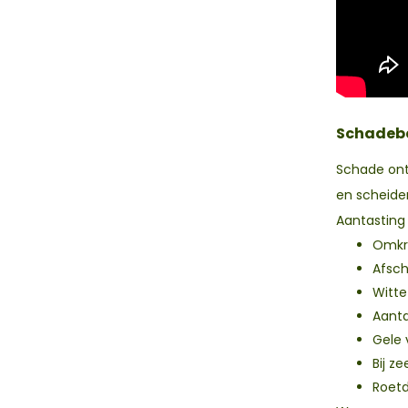
Schadeb
Schade ont
en scheiden
Aantasting
Omkru
Afsch
Witte
Aanta
Gele 
Bij z
Roetd