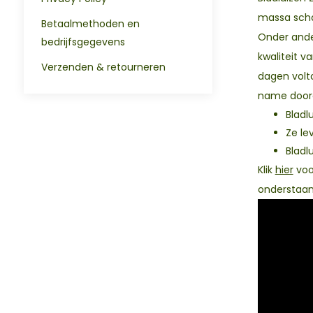
massa scha
Betaalmethoden en
Onder ande
bedrijfsgegevens
kwaliteit v
Verzenden & retourneren
dagen volto
name door
Bladl
Ze le
Bladl
Klik
hier
voor
onderstaan