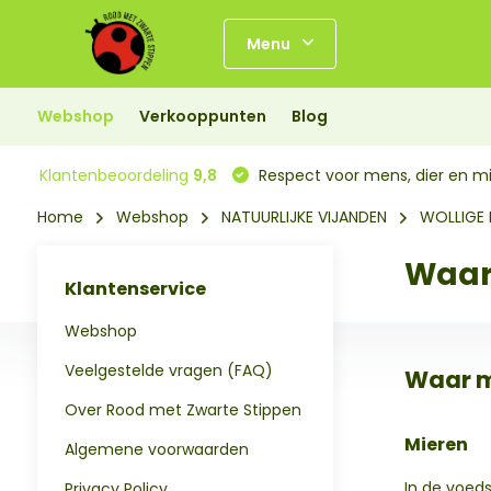
Menu
Webshop
Verkooppunten
Blog
Klantenbeoordeling
9,8
Respect voor mens, dier en mi
Home
Webshop
NATUURLIJKE VIJANDEN
WOLLIGE D
Waar 
Klantenservice
Webshop
Veelgestelde vragen (FAQ)
Waar mo
Over Rood met Zwarte Stippen
Mieren
Algemene voorwaarden
In de voeds
Privacy Policy