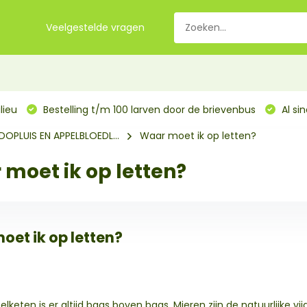
Veelgestelde vragen
lieu
Bestelling t/m 100 larven door de brievenbus
Al si
OPLUIS EN APPELBLOEDL...
Waar moet ik op letten?
moet ik op letten?
et ik op letten?
elketen is er altijd baas boven baas. Mieren zijn de natuurlijke 