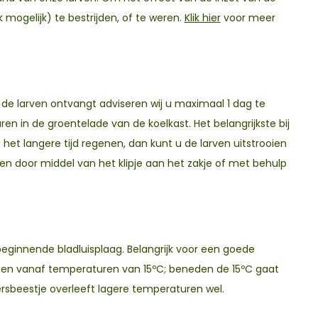
 mogelijk) te bestrijden, of te weren.
Klik hier
voor meer
de larven ontvangt adviseren wij u maximaal 1 dag te
n in de groentelade van de koelkast. Het belangrijkste bij
t het langere tijd regenen, dan kunt u de larven uitstrooien
en door middel van het klipje aan het zakje of met behulp
beginnende bladluisplaag. Belangrijk voor een goede
rden vanaf temperaturen van 15ºC; beneden de 15ºC gaat
ersbeestje overleeft lagere temperaturen wel.