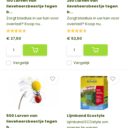
100 Larven van
250 Larven van
lieveheersbeestje tegen
lieveheersbeestje tegen
b...
b...
Zorgt bladluis in uw tuin voor
Zorgt bladluis in uw tuin voor
overlast? Koop nu...
overlast? Koop nu...
€ 27,50
€ 52,50
Vergelijk
Vergelijk
500 Larven van
Lijmband Ecostyle
lieveheersbeestje tegen
Lijmband ECOstyle om
b...
mieren te weren.