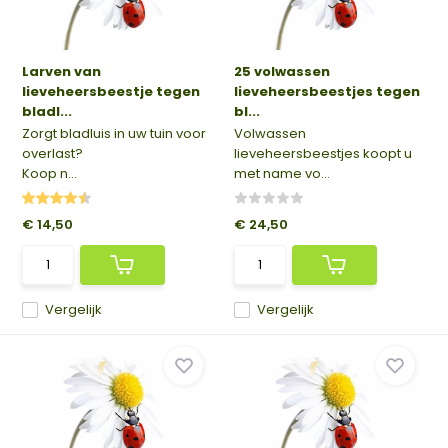
Larven van
25 volwassen
lieveheersbeestje tegen
lieveheersbeestjes tegen
bladl...
bl...
Zorgt bladluis in uw tuin voor
Volwassen
overlast?
lieveheersbeestjes koopt u
Koop n...
met name vo...
€ 14,50
€ 24,50
Vergelijk
Vergelijk