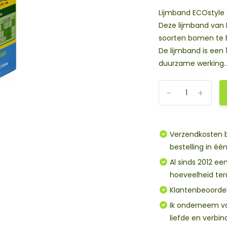
Lijmband ECOstyle
Deze lijmband van 
soorten bomen te 
De lijmband is een
duurzame werking..
-
+
Verzendkosten b
bestelling in éé
Al sinds 2012 een bet
hoeveelheid te
Klantenbeoordel
Ik onderneem vanuit mijn hart, omdat ik verlang naar een wereld waarin
liefde en verbin