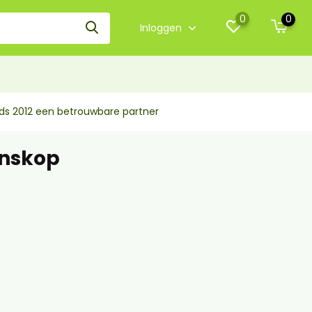
0
0
Inloggen
nds 2012 een betrouwbare partner
anskop