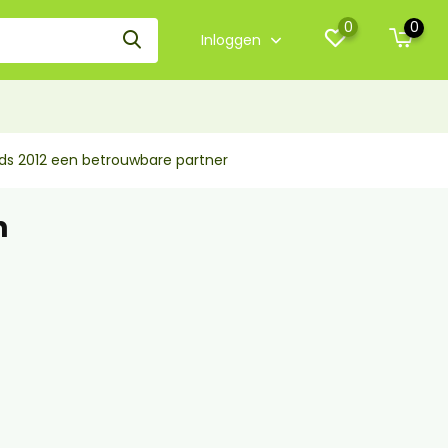
0
0
Inloggen
nds 2012 een betrouwbare partner
n