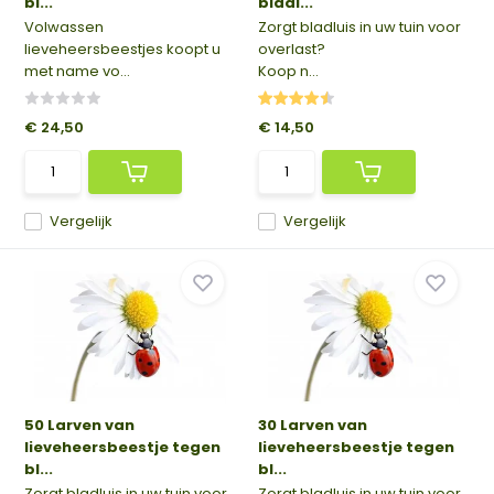
bl...
bladl...
Volwassen
Zorgt bladluis in uw tuin voor
lieveheersbeestjes koopt u
overlast?
met name vo...
Koop n...
€ 24,50
€ 14,50
Vergelijk
Vergelijk
50 Larven van
30 Larven van
lieveheersbeestje tegen
lieveheersbeestje tegen
bl...
bl...
Zorgt bladluis in uw tuin voor
Zorgt bladluis in uw tuin voor