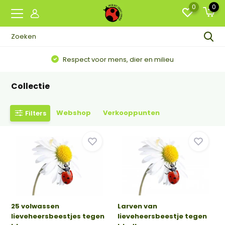
0
0
Bestelling t/m 100 larven door de brievenbus
Collectie
Webshop
Verkooppunten
Filters
25 volwassen
Larven van
lieveheersbeestjes tegen
lieveheersbeestje tegen