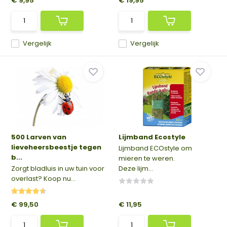
€ 9,95
€ 19,95
Vergelijk
Vergelijk
500 Larven van
Lijmband Ecostyle
lieveheersbeestje tegen
Lijmband ECOstyle om
b...
mieren te weren.
Zorgt bladluis in uw tuin voor
Deze lijm...
overlast? Koop nu...
€ 99,50
€ 11,95