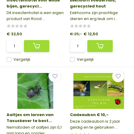
Insectenhotel voor wilde
Eekhoorn voederhuis,
bijen, gerecycl...
gerecycled hout
Dit insectenhotel is een eigen
Eekhoorns zijn prachtige
product van Rood ...
dieren en erg leuk om i...
€ 32,50
€ 25,-
€ 12,50
Vergelijk
Vergelijk
Aaltjes om larven van
Cadeaubon € 10,-
Taxuskever te best...
Deze cadeaubon is 2 jaar
Nematoden of aaltjes zijn 0,1
geldig en te gebruiken ...
mm lang en zonder ...