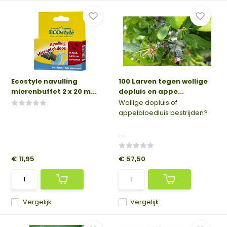
Ecostyle navulling
100 Larven tegen wollige
mierenbuffet 2 x 20 m...
dopluis en appe...
Wollige dopluis of
appelbloedluis bestrijden?
...
€ 11,95
€ 57,50
Vergelijk
Vergelijk