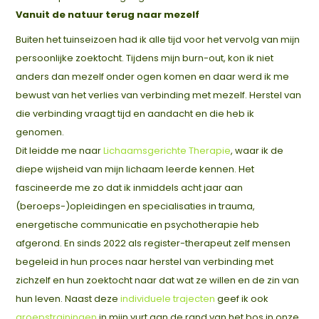
Vanuit de natuur terug naar mezelf
Buiten het tuinseizoen had ik alle tijd voor het vervolg van mijn
persoonlijke zoektocht. Tijdens mijn burn-out, kon ik niet
anders dan mezelf onder ogen komen en daar werd ik me
bewust van het verlies van verbinding met mezelf. Herstel van
die verbinding vraagt tijd en aandacht en die heb ik
genomen.
Dit leidde me naar
Lichaamsgerichte Therapie
, waar ik de
diepe wijsheid van mijn lichaam leerde kennen. Het
fascineerde me zo dat ik inmiddels acht jaar aan
(beroeps-)opleidingen en specialisaties in trauma,
energetische communicatie en psychotherapie heb
afgerond. En sinds 2022 als register-therapeut zelf mensen
begeleid in hun proces naar herstel van verbinding met
zichzelf en hun zoektocht naar dat wat ze willen en de zin van
hun leven. Naast deze
individuele trajecten
geef ik ook
groepstrainingen
in mijn yurt aan de rand van het bos in onze