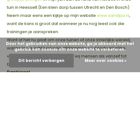
tuin in Heesselt.(Een klein dorp tussen Utrecht en Den Bosch)
Neem maar eens een kijkje op mijn website
www.sandipa.nl
,
want de kans is groot dat wanneer je nu nog leest ook die
trainingen je aanspreken.
Want of het nu gaat om onze tuinen of onze innerlijke wereld,
Door het gebruiken van onze website, ga je akkoord met het
wanneer we echt luisteren, afstemmen en daadwerkelijke
gebruik van cookies om onze website te verbeteren.
verbinding aangaan, komen ook wij mensen als vanzelf tot
Dit bericht verbergen
Meer over cookies »
bloei.
Dankjewel
Dank je wel dat je hier bent, dat je de tijd genomen hebt om
dit te lezen en weet dat je ertoe doet!
Ik hoop je via deze weg te hebben geïnspireerd of misschien
wel geraakt. Wanneer dat zo is en je wil dat met mij delen,
weet dan dat je bericht welkom is via
info@roodmetzwartestippen.nl
.
Liefs,
Sandipa