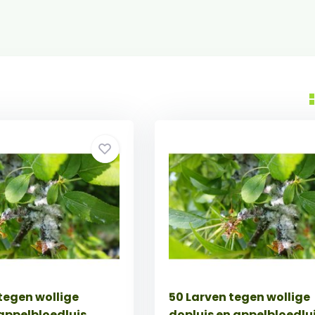
tegen wollige
50 Larven tegen wollige
 appelbloedluis
dopluis en appelbloedlu