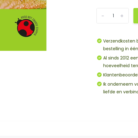
-
+
Verzendkosten b
bestelling in éé
Al sinds 2012 een bet
hoeveelheid te
Klantenbeoordel
Ik onderneem vanuit mijn hart, omdat ik verlang naar een wereld waarin
liefde en verbin