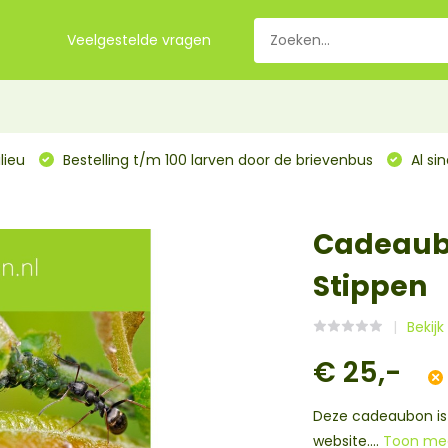
Veelgestelde vragen
lieu
Bestelling t/m 100 larven door de brievenbus
Al si
Cadeaubo
Stippen
Bekij
€ 25,-
Deze cadeaubon is 
website....
Toon me